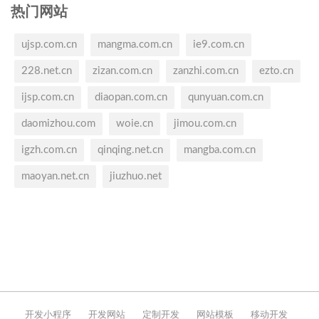
热门网站
ujsp.com.cn
mangma.com.cn
ie9.com.cn
228.net.cn
zizan.com.cn
zanzhi.com.cn
ezto.cn
ijsp.com.cn
diaopan.com.cn
qunyuan.com.cn
daomizhou.com
woie.cn
jimou.com.cn
igzh.com.cn
qinqing.net.cn
mangba.com.cn
maoyan.net.cn
jiuzhuo.net
开发小程序
开发网站
定制开发
网站模板
移动开发